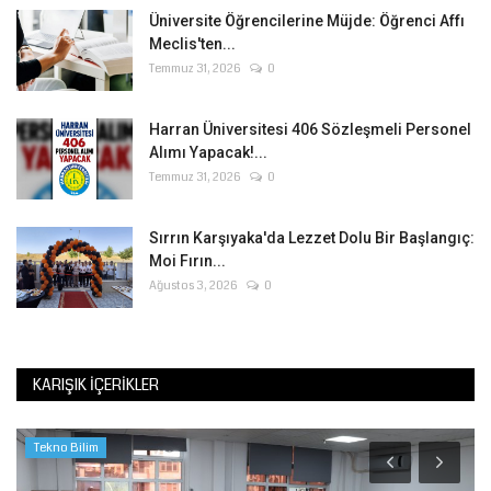
Üniversite Öğrencilerine Müjde: Öğrenci Affı
Meclis'ten...
Temmuz 31, 2026
0
Harran Üniversitesi 406 Sözleşmeli Personel
Alımı Yapacak!...
Temmuz 31, 2026
0
Sırrın Karşıyaka'da Lezzet Dolu Bir Başlangıç:
Moi Fırın...
Ağustos 3, 2026
0
KARIŞIK İÇERIKLER
Tekno Bilim