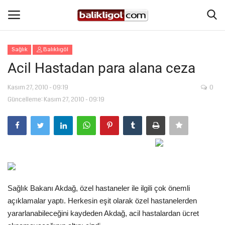
Sağlık
Balıklıgöl
Giriş Yap
Kaydol
Acil Hastadan para alana ceza
Anasayfa
Kasım 27, 2010 - 09:19
0
Güncelleme: Kasım 27, 2010 - 09:19
Köşe Yazıları
Magazin
Şanlıurfa
Sağlık Bakanı Akdağ, özel hastaneler ile ilgili çok önemli
Eğitim
açıklamalar yaptı. Herkesin eşit olarak özel hastanelerden
yararlanabileceğini kaydeden Akdağ, acil hastalardan ücret
Spor