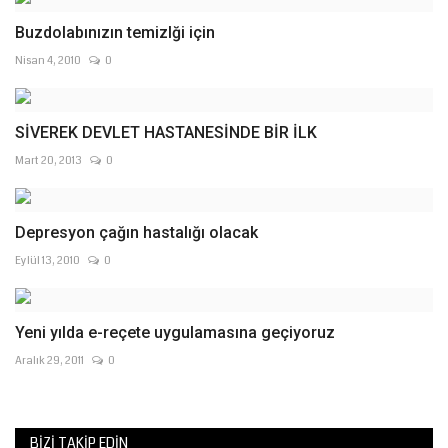
Buzdolabınızın temizlği için
Nisan 4, 2010
0
SİVEREK DEVLET HASTANESİNDE BİR İLK
Mart 20, 2013
0
Depresyon çağın hastalığı olacak
Eylül 13, 2010
0
Yeni yılda e-reçete uygulamasına geçiyoruz
Aralık 29, 2011
0
BIZI TAKIP EDIN