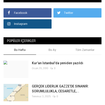
Facebook
Twitter
Instagram
POPÜLER İÇERIKLER
Bu Hafta
Bu Ay
Tüm Zamanlar
Kur'an İstanbul'da yeniden yazıldı
Ocak 29, 2010
0
GERÇEK LİDERLİK GAZZE’DE SINANIR:
SORUMLULUKLA, CESARETLE,...
Temmuz 3, 2025
0