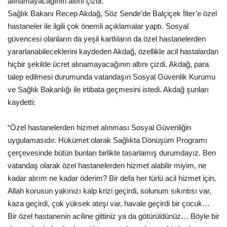
alınamayacağının altını çizdi.
Sağlık Bakanı Recep Akdağ, Söz Sende’de Balçiçek İlter’e özel
Gündem
hastaneler ile ilgili çok önemli açıklamalar yaptı. Sosyal
güvencesi olanların da yeşil kartlıların da özel hastanelerden
Tekno Bilim
yararlanabileceklerini kaydeden Akdağ, özellikle acil hastalardan
hiçbir şekilde ücret alınamayacağının altını çizdi. Akdağ, para
Ekonomi
talep edilmesi durumunda vatandaşın Sosyal Güvenlik Kurumu
ve Sağlık Bakanlığı ile irtibata geçmesini istedi. Akdağ şunları
Siyaset
kaydetti:
Galeriler
“Özel hastanelerden hizmet alınması Sosyal Güvenliğin
uygulamasıdır. Hükümet olarak Sağlıkta Dönüşüm Programı
Yaşam
çerçevesinde bütün bunları birlikte tasarlamış durumdayız. Ben
vatandaş olarak özel hastanelerden hizmet alabilir miyim, ne
Künye
kadar alırım ne kadar öderim? Bir defa her türlü acil hizmet için,
Allah korusun yakınızı kalp krizi geçirdi, solunum sıkıntısı var,
Sağlık
kaza geçirdi, çok yüksek ateşi var, havale geçirdi bir çocuk…
Bir özel hastanenin aciline gittiniz ya da götürüldünüz… Böyle bir
İletişim