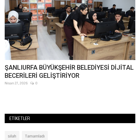
ŞANLIURFA BÜYÜKŞEHİR BELEDİYESİ DİJİTAL
T
BECERİLERİ GELİŞTİRİYOR
B
Nisan 27, 2026
0
Ma
Tü
hey
ETIKETLER
silah
Tamamladı