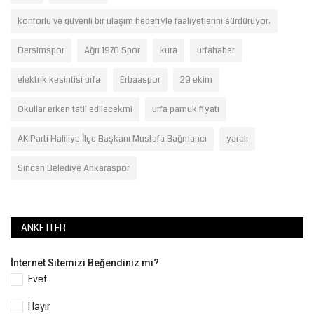
konforlu ve güvenli bir ulaşım hedefiyle faaliyetlerini sürdürüyor.
Dersimspor
Ağrı 1970 Spor
kura
urfahaber
elektrik kesintisi urfa
Erbaaspor
29 ekim
Okullar erken tatil edilecekmi
urfa pamuk fiyatı
AK Parti Haliliye İlçe Başkanı Mustafa Bağmancı
yaralı
Sincan Belediye Ankaraspor
ANKETLER
İnternet Sitemizi Beğendiniz mi?
Evet
Hayır