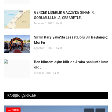
GERÇEK LİDERLİK GAZZE’DE SINANIR:
SORUMLULUKLA, CESARETLE,...
Temmuz 3, 2025
0
Sırrın Karşıyaka'da Lezzet Dolu Bir Başlangıç:
Moi Fırın...
Ağustos 3, 2026
0
Ben bilmem eşim bilir'de Araba Şanlıurfa'lının
oldu
Aralık 15, 2012
0
KARIŞIK İÇERIKLER
Gündem