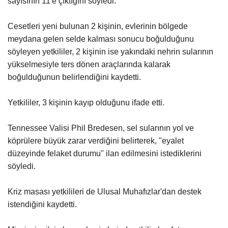
sayısının 11'e çıktığını söyledi.
Gündem
Cesetleri yeni bulunan 2 kişinin, evlerinin bölgede
meydana gelen selde kalması sonucu boğulduğunu
Tekno Bilim
söyleyen yetkililer, 2 kişinin ise yakındaki nehrin sularının
yükselmesiyle ters dönen araçlarında kalarak
Ekonomi
boğulduğunun belirlendiğini kaydetti.
Galeriler
Yetkililer, 3 kişinin kayıp olduğunu ifade etti.
Siyaset
Tennessee Valisi Phil Bredesen, sel sularının yol ve
köprülere büyük zarar verdiğini belirterek, "eyalet
Künye
düzeyinde felaket durumu" ilan edilmesini istediklerini
söyledi.
Yaşam
Kriz masası yetkilileri de Ulusal Muhafızlar'dan destek
Sağlık
istendiğini kaydetti.
İletişim