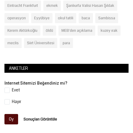
Eintracht Frankfurt
ekmek
Şanlıurfa Valisi Hasan Şıldak
operasyon
Eyyübiye
okul tatili
baca
Sambissa
Kerem Aktürkoğlu
öldü
MEB'den açıklama
kuzey ırak
meclis
Siirt Üniversitesi
para
ANKETLER
İnternet Sitemizi Beğendiniz mi?
Evet
Hayır
Oy
Sonuçları Görüntüle