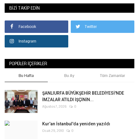
BIZI TAKIP EDIN
Facebook
Twitter
Instagram
POPÜLER İÇERIKLER
Bu Hafta
Bu Ay
Tüm Zamanlar
ŞANLIURFA BÜYÜKŞEHİR BELEDİYESİ'NDE
İMZALAR ATILDI İŞÇİNİN...
Ağustos 7, 2026
0
Kur'an İstanbul'da yeniden yazıldı
Ocak 29, 2010
0