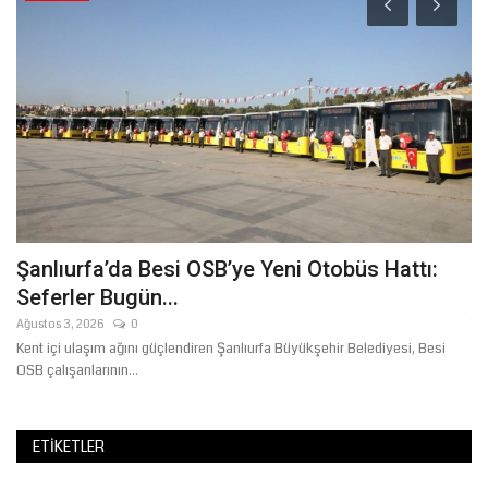
.
Şanlıurfa’da Besi OSB’ye Yeni Otobüs Hattı:
B
Seferler Bugün...
"
Ağustos 3, 2026
0
Te
yla
Kent içi ulaşım ağını güçlendiren Şanlıurfa Büyükşehir Belediyesi, Besi
Ba
OSB çalışanlarının...
İb
ETIKETLER