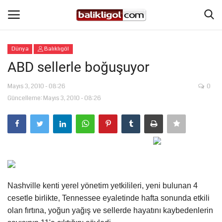
Dünya
Balıklıgöl
Giriş Yap
Kaydol
ABD sellerle boğuşuyor
Anasayfa
Mayıs 3, 2010 - 08:26
0
Güncelleme: Mayıs 3, 2010 - 08:26
Köşe Yazıları
Eğitim
Magazin
Nashville kenti yerel yönetim yetkilileri, yeni bulunan 4
Şanlıurfa
cesetle birlikte, Tennessee eyaletinde hafta sonunda etkili
olan fırtına, yoğun yağış ve sellerde hayatını kaybedenlerin
Spor