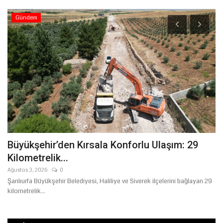
Gündem
0
Büyükşehir’den Kırsala Konforlu Ulaşım: 29
Ş
Kilometrelik...
T
Ağustos 3, 2026
0
Te
Şanlıurfa Büyükşehir Belediyesi, Haliliye ve Siverek ilçelerini bağlayan 29
kilometrelik...