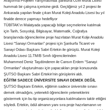
Araştırma Projeleri Yarışmasında Şanlıurfa Özel Murat Lisesi
hummalı bir çalışma içerisine girdi. Geçtiğimiz yıl 2 projesi ile
Gündem
Ankarada yapılan finale çıkan Murat Koleji Anadolu Lisesi bu yıl
finalde derece yapmayı hedefliyor
Tekno Bilim
TÜBİTAK’ın Malatyada yapacağı bölge seçmelerine katılmak
için Tarih, Sosyoloji, Bilgisayar, Matematik, Coğrafya
Ekonomi
branşlarında öğrencilerine proje hazırlatan Murat Kolje Anadolu
Lisesi “Sanayi Ormanları” projesi için Şanlıurfa Ticaret ve
Galeriler
Sanayi Odası Başkanı Sabri Ertekin ile görüştü. Murat Koleji
Anadolu Lisesi 11.TM/B Sınıfı öğrencilerinden
Siyaset
Muhammed Deniz Taşdönderen ile Cansın Erdem “Sanayi
Ormanları” oluşturulması için yapacakları proje konusunda
Künye
ŞUTSO Başkanı Sabri Ertekin’nin görüşlerini aldı.
EĞİTİM SADECE ÜNİVERSİTE SINAVI DEMEK DEĞİL
Yaşam
ŞUTSO Başkanı Ertekin, eğitimin sadece üniversite sınavı
demek olmadığını, yetenekli öğrencilerin yeteneklerini
İletişim
göstermek için bu tip organizasyonlara katılmalarını taktir ettiğini
söyledi. Ertekin, ödül almanın yanı sıra proje hazırlamanın ve
Sağlık