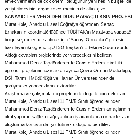
emek vermenin de çok önemli olduğunun yeni neslin bu şekilde
yetiştirilmesinin, organize edilmesinin de altını çizdi.
Kültür Sanat
SANAYİCİLER VERGİDEN DÜŞÜP AĞAÇ DİKSİN PROJESİ
Murat Koleji Anadolu Lisesi Coğrafya öğretmeni Sertaç
Erhakan’ın koordinatörlüğünde TÜBİTAK’ın Malatyada yapacağı
bölge seçmelerine katılmak için “Sanayi Ormanları” projesini
hazırlayan iki öğrenci ŞUTSO Başkan’ı Ertekin’e 5 soru sordu.
Aldoğı cevapları projelerinde yer vereceklerini belirten
Muhammed Deniz Taşdönderen ile Cansın Erdem isimli iki
öğrenci, projelerini hazırlarken ayrıca Çevre Orman Müdürlüğü,
DSİ, Tarım İl Müdürlüğü ve Harran Üniversitesinden de
görüşmeler yapacaklarını aktardılar.
Araştırma ve çalışmalarını projelerinde değerlendirecek olan
Murat Koleji Anadolu Lisesi 11.TM/B Sınıfı öğrencilerinden
Muhammed Deniz Taşdönderen ile Cansın Erdem amaçlarının
okul yaptıran sağlık ocağı yaptıran iş adamlarına ormanlık alan
oluşturma konusunda ışık tutmak olduğunu belirttiler.
Murat Koleji Anadolu Lisesi 11.TM/B Sınıfı öğrencilerinden