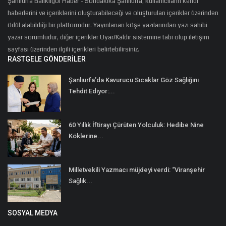
Şanlıurfa Balıklıgöl Haber - Sondakika Şanlıurfa, kullanıcıların kendi
haberlerini ve içeriklerini oluşturabileceği ve oluşturulan içerikler üzerinden
ödül alabildiği bir platformdur. Yayınlanan köşe yazılarından yazı sahibi
yazar sorumludur, diğer içerikler Uyar/Kaldır sistemine tabi olup iletişim
sayfası üzerinden ilgili içerikleri belirtebilirsiniz.
RASTGELE GÖNDERILER
Şanlıurfa’da Kavurucu Sıcaklar Göz Sağlığını
Tehdit Ediyor:...
60 Yıllık İftirayı Çürüten Yolculuk: Hedibe Nine
Köklerine...
Milletvekili Yazmacı müjdeyi verdi: “Viranşehir
Sağlık...
SOSYAL MEDYA