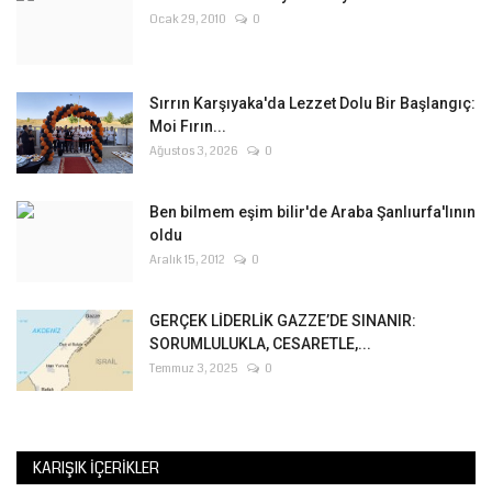
Ocak 29, 2010
0
Sırrın Karşıyaka'da Lezzet Dolu Bir Başlangıç:
Moi Fırın...
Ağustos 3, 2026
0
Ben bilmem eşim bilir'de Araba Şanlıurfa'lının
oldu
Aralık 15, 2012
0
GERÇEK LİDERLİK GAZZE’DE SINANIR:
SORUMLULUKLA, CESARETLE,...
Temmuz 3, 2025
0
KARIŞIK İÇERIKLER