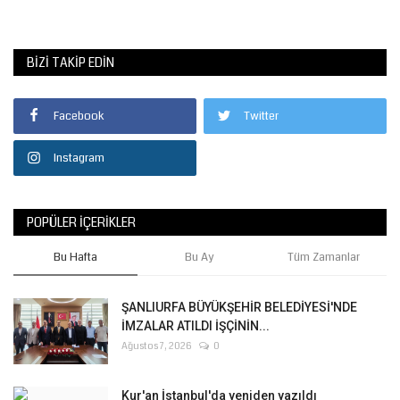
BIZI TAKIP EDIN
Facebook
Twitter
Instagram
POPÜLER İÇERIKLER
Bu Hafta
Bu Ay
Tüm Zamanlar
ŞANLIURFA BÜYÜKŞEHİR BELEDİYESİ'NDE
İMZALAR ATILDI İŞÇİNİN...
Ağustos 7, 2026
0
Kur'an İstanbul'da yeniden yazıldı