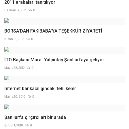
2011 arabaları tanıtılıyor
Haziran 14, 2011
0
BORSA’DAN FAKIBABA’YA TEŞEKKÜR ZİYARETİ
Nisan 13, 2012
0
İTO Başkanı Murat Yalçıntaş Şanlıurfaya geliyor
Mayıs 28, 2012
0
İnternet bankacılığındaki tehlikeler
Mayıs 20, 2010
0
Şanlıurfa çırçırcıları bir arada
Şubat 1, 2010
0