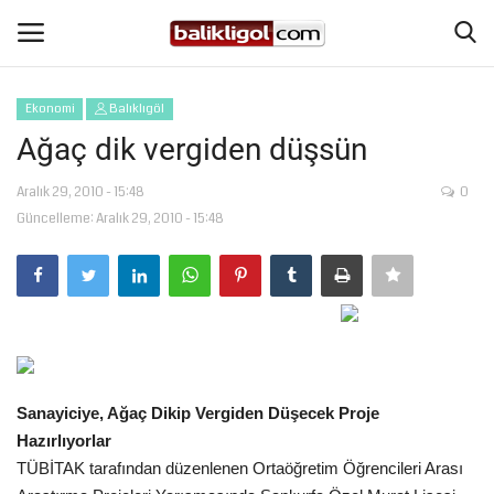
Ekonomi
Balıklıgöl
Giriş Yap
Kaydol
Ağaç dik vergiden düşsün
Anasayfa
Aralık 29, 2010 - 15:48
0
Güncelleme: Aralık 29, 2010 - 15:48
Köşe Yazıları
Şanlıurfa
Eğitim
Sanayiciye, Ağaç Dikip Vergiden Düşecek Proje
Magazin
Hazırlıyorlar
TÜBİTAK tarafından düzenlenen Ortaöğretim Öğrencileri Arası
Spor