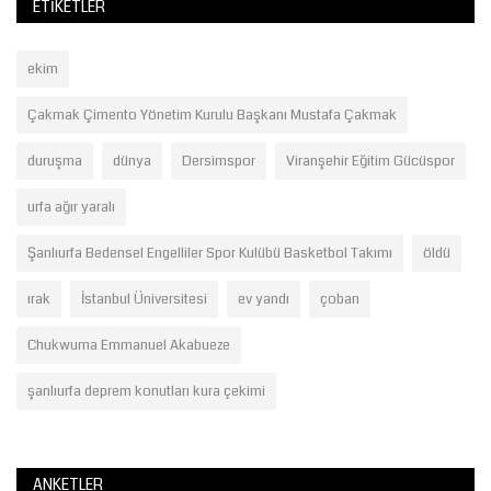
ETIKETLER
ekim
Çakmak Çimento Yönetim Kurulu Başkanı Mustafa Çakmak
duruşma
dünya
Dersimspor
Viranşehir Eğitim Gücüspor
urfa ağır yaralı
Şanlıurfa Bedensel Engelliler Spor Kulübü Basketbol Takımı
öldü
ırak
İstanbul Üniversitesi
ev yandı
çoban
Chukwuma Emmanuel Akabueze
şanlıurfa deprem konutları kura çekimi
ANKETLER