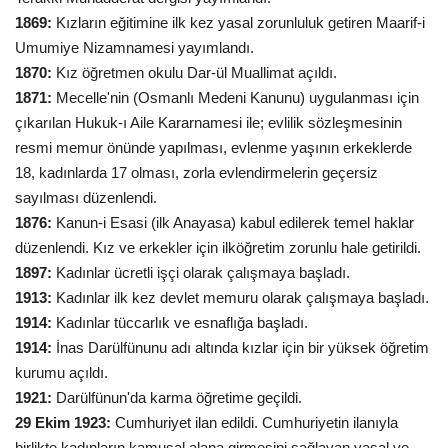
1869:
Kızların eğitimine ilk kez yasal zorunluluk getiren Maarif-i
Kültür Sanat
Umumiye Nizamnamesi yayımlandı.
1870:
Kız öğretmen okulu Dar-ül Muallimat açıldı.
1871:
Mecelle'nin (Osmanlı Medeni Kanunu) uygulanması için
çıkarılan Hukuk-ı Aile Kararnamesi ile; evlilik sözleşmesinin
resmi memur önünde yapılması, evlenme yaşının erkeklerde
18, kadınlarda 17 olması, zorla evlendirmelerin geçersiz
sayılması düzenlendi.
1876:
Kanun-i Esasi (ilk Anayasa) kabul edilerek temel haklar
düzenlendi. Kız ve erkekler için ilköğretim zorunlu hale getirildi.
1897:
Kadınlar ücretli işçi olarak çalışmaya başladı.
1913:
Kadınlar ilk kez devlet memuru olarak çalışmaya başladı.
1914:
Kadınlar tüccarlık ve esnaflığa başladı.
1914:
İnas Darülfünunu adı altında kızlar için bir yüksek öğretim
kurumu açıldı.
1921:
Darülfünun'da karma öğretime geçildi.
29 Ekim 1923:
Cumhuriyet ilan edildi. Cumhuriyetin ilanıyla
birlikte kadınların kamusal alana girmesini sağlayan yasal ve