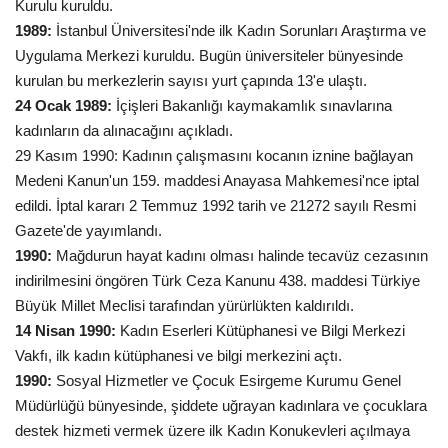
Kurulu kuruldu.
1989:
İstanbul Üniversitesi'nde ilk Kadın Sorunları Araştırma ve
Uygulama Merkezi kuruldu. Bugün üniversiteler bünyesinde
kurulan bu merkezlerin sayısı yurt çapında 13'e ulaştı.
24 Ocak 1989:
İçişleri Bakanlığı kaymakamlık sınavlarına
kadınların da alınacağını açıkladı.
29 Kasım 1990: Kadının çalışmasını kocanın iznine bağlayan
Medeni Kanun'un 159. maddesi Anayasa Mahkemesi'nce iptal
edildi. İptal kararı 2 Temmuz 1992 tarih ve 21272 sayılı Resmi
Gazete'de yayımlandı.
1990:
Mağdurun hayat kadını olması halinde tecavüz cezasının
indirilmesini öngören Türk Ceza Kanunu 438. maddesi Türkiye
Büyük Millet Meclisi tarafından yürürlükten kaldırıldı.
14 Nisan 1990:
Kadın Eserleri Kütüphanesi ve Bilgi Merkezi
Vakfı, ilk kadın kütüphanesi ve bilgi merkezini açtı.
1990:
Sosyal Hizmetler ve Çocuk Esirgeme Kurumu Genel
Müdürlüğü bünyesinde, şiddete uğrayan kadınlara ve çocuklara
destek hizmeti vermek üzere ilk Kadın Konukevleri açılmaya