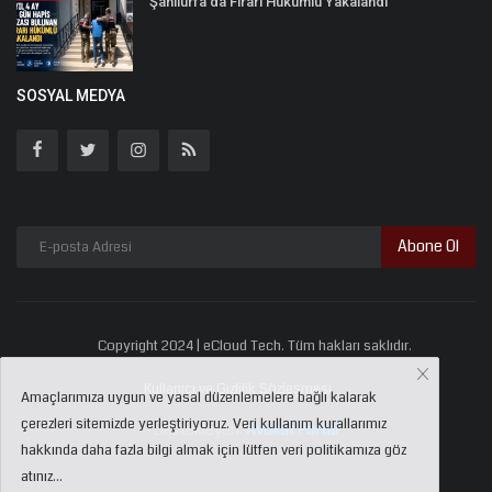
Şanlıurfa'da Firari Hükümlü Yakalandı
SOSYAL MEDYA
Abone Ol
Copyright 2024 | eCloud Tech. Tüm hakları saklıdır.
Kullanıcı ve Gizlilik Sözleşmesi
Amaçlarımıza uygun ve yasal düzenlemelere bağlı kalarak
çerezleri sitemizde yerleştiriyoruz. Veri kullanım kurallarımız
Destekleyen:
Avukat Portal
hakkında daha fazla bilgi almak için lütfen veri politikamıza göz
atınız...