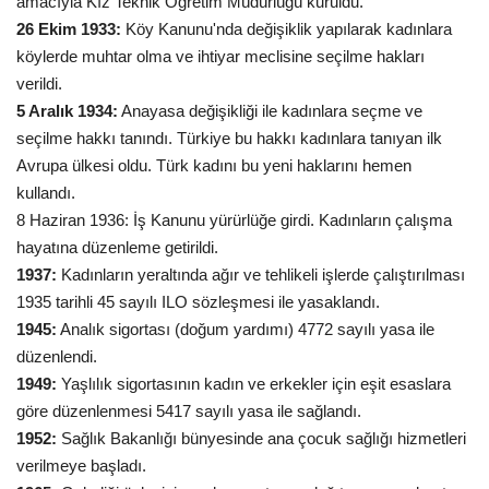
amacıyla Kız Teknik Öğretim Müdürlüğü kuruldu.
26 Ekim 1933:
Köy Kanunu'nda değişiklik yapılarak kadınlara
köylerde muhtar olma ve ihtiyar meclisine seçilme hakları
verildi.
5 Aralık 1934:
Anayasa değişikliği ile kadınlara seçme ve
seçilme hakkı tanındı. Türkiye bu hakkı kadınlara tanıyan ilk
Avrupa ülkesi oldu. Türk kadını bu yeni haklarını hemen
kullandı.
8 Haziran 1936: İş Kanunu yürürlüğe girdi. Kadınların çalışma
hayatına düzenleme getirildi.
1937:
Kadınların yeraltında ağır ve tehlikeli işlerde çalıştırılması
1935 tarihli 45 sayılı ILO sözleşmesi ile yasaklandı.
1945:
Analık sigortası (doğum yardımı) 4772 sayılı yasa ile
düzenlendi.
1949:
Yaşlılık sigortasının kadın ve erkekler için eşit esaslara
göre düzenlenmesi 5417 sayılı yasa ile sağlandı.
1952:
Sağlık Bakanlığı bünyesinde ana çocuk sağlığı hizmetleri
verilmeye başladı.