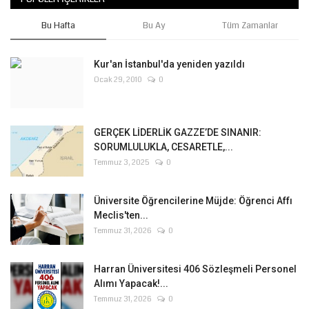
Bu Hafta
Bu Ay
Tüm Zamanlar
Kur'an İstanbul'da yeniden yazıldı
Ocak 29, 2010
0
GERÇEK LİDERLİK GAZZE’DE SINANIR:
SORUMLULUKLA, CESARETLE,...
Temmuz 3, 2025
0
Üniversite Öğrencilerine Müjde: Öğrenci Affı
Meclis'ten...
Temmuz 31, 2026
0
Harran Üniversitesi 406 Sözleşmeli Personel
Alımı Yapacak!...
Temmuz 31, 2026
0