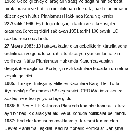
1965:
Gebeliği önleyici araçların satış ve dağıtımının serbest
bırakılmasını ve tıbbi zorunluluk halinde kürtaj hakkı tanınmasını
düzenleyen Nüfus Planlaması Hakkında Kanun çıkarıldı.
22 Aralık 1966:
Eşit değerde iş için kadın ve erkek işçiler
arasında ücret eşitliğini sağlayan 1951 tarihli 100 sayılı ILO
sözleşmesi onaylandı.
27 Mayıs 1983:
10 haftaya kadar olan gebeliklerin kürtajla sona
erdirilmesi ve gönüllü cerrahi sterilizasyon yöntemlerine izin
verilmesi Nüfus Planlaması Hakkında Kanun'da yapılan
değişiklikle sağlandı. Kürtaj için evli kadınlara kocadan izin alma
koşulu getirildi.
1985:
Türkiye, Birleşmiş Milletler Kadınlara Karşı Her Türlü
Ayrımcılığın Önlenmesi Sözleşmesini (CEDAW) imzaladı ve
sözleşme ertesi yıl yürürlüğe girdi.
1985: 5
. Beş Yıllık Kalkınma Planı'nda kadınlar konusu ilk kez
ayrı bir başlık olarak yer aldı ve bu konuda politikalar belirlendi.
1987:
Kadınlar konusuna odaklanmış ilk resmi kurum olan
Devlet Planlama Teşkilatı Kadına Yönelik Politikalar Danışma