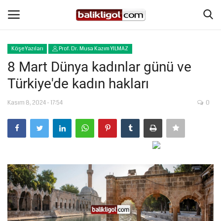
Köşe Yazıları
Prof. Dr. Musa Kazım YILMAZ
Giriş Yap
Kaydol
8 Mart Dünya kadınlar günü ve
Türkiye'de kadın hakları
Anasayfa
Kasım 8, 2024 - 17:54
0
Köşe Yazıları
Magazin
Şanlıurfa
Eğitim
Spor