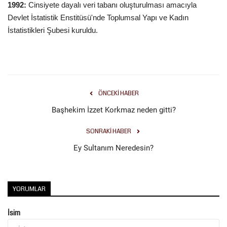
1992:
Cinsiyete dayalı veri tabanı oluşturulması amacıyla
Devlet İstatistik Enstitüsü'nde Toplumsal Yapı ve Kadın
İstatistikleri Şubesi kuruldu.
ÖNCEKI HABER
Başhekim İzzet Korkmaz neden gitti?
SONRAKI HABER
Ey Sultanım Neredesin?
YORUMLAR
İsim