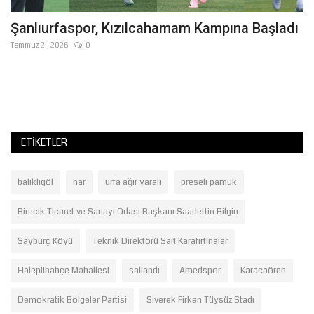
Şanlıurfaspor, Kızılcahamam Kampına Başladı
P
M
Temmuz 21, 2026
0
Te
Şa
ad
ETIKETLER
balıklıgöl
nar
urfa ağır yaralı
preseli pamuk
Birecik Ticaret ve Sanayi Odası Başkanı Saadettin Bilgin
Sayburç Köyü
Teknik Direktörü Sait Karafırtınalar
Haleplibahçe Mahallesi
sallandı
Amedspor
Karacaören
Demokratik Bölgeler Partisi
Siverek Firkan Tüysüz Stadı