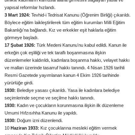
yapısal reformlar hızlandı.
3 Mart 1924:
Tevhid-i Tedrisat Kanunu (Öğrenim Birliği) çıkarıldı.
Böylece eğitim laikleştirilerek tüm eğitim kurumları Milli Eğitim
Bakanlığı'na bağlandı. Kız ve erkekler eşit haklarla eğitim
görmeye başladı.
17 Şubat 1926:
Türk Medeni Kanunu'nu kabul edildi. Kanun ile
erkeğin çok eşliliği ve tek taraflı boşanmasına ilişkin
düzenlemeler kaldırıldı, kadınlara boşanma hakkı, velayet hakkı
ve malları üzerinde tasarruf hakkı tanındı. 4 Nisan 1926 tarihli
Resmi Gazetede yayımlanan kanun 4 Ekim 1926 tarihinde
yürürlüğe girdi.
1930:
Belediye yasası çıkarıldı. Yasa ile kadınlara belediye
seçimlerinde seçme ve seçilme hakkı tanındı.
1930:
Kadın ve çocukların korunmasına ilişkin ilk düzenleme
Umumi Hıfzısıhha Kanunu ile yapıldı.
1930:
Doğum izni düzenlendi.
10
Haziran 1933:
Kız çocuklarına mesleki eğitim vermek