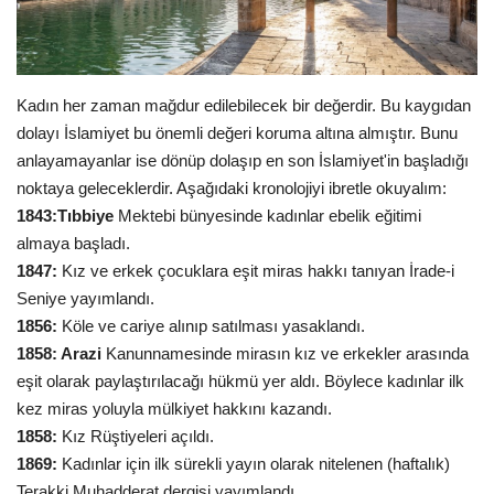
Gündem
Tekno Bilim
Kadın her zaman mağdur edilebilecek bir değerdir. Bu kaygıdan
dolayı İslamiyet bu önemli değeri koruma altına almıştır. Bunu
Ekonomi
anlayamayanlar ise dönüp dolaşıp en son İslamiyet'in başladığı
noktaya geleceklerdir. Aşağıdaki kronolojiyi ibretle okuyalım:
Siyaset
1843:Tıbbiye
Mektebi bünyesinde kadınlar ebelik eğitimi
almaya başladı.
Galeriler
1847:
Kız ve erkek çocuklara eşit miras hakkı tanıyan İrade-i
Seniye yayımlandı.
Yaşam
1856:
Köle ve cariye alınıp satılması yasaklandı.
1858: Arazi
Kanunnamesinde mirasın kız ve erkekler arasında
Künye
eşit olarak paylaştırılacağı hükmü yer aldı. Böylece kadınlar ilk
kez miras yoluyla mülkiyet hakkını kazandı.
Sağlık
1858:
Kız Rüştiyeleri açıldı.
1869:
Kadınlar için ilk sürekli yayın olarak nitelenen (haftalık)
İletişim
Terakki Muhadderat dergisi yayımlandı.