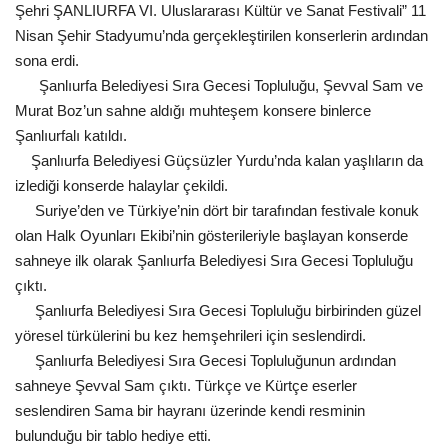
Şehri ŞANLIURFA VI. Uluslararası Kültür ve Sanat Festivali” 11
Gündem
Nisan Şehir Stadyumu’nda gerçekleştirilen konserlerin ardından
sona erdi.
Tekno Bilim
Şanlıurfa Belediyesi Sıra Gecesi Topluluğu, Şevval Sam ve
Murat Boz’un sahne aldığı muhteşem konsere binlerce
Ekonomi
Şanlıurfalı katıldı.
Şanlıurfa Belediyesi Güçsüzler Yurdu’nda kalan yaşlıların da
Galeriler
izlediği konserde halaylar çekildi.
Suriye’den ve Türkiye’nin dört bir tarafından festivale konuk
olan Halk Oyunları Ekibi’nin gösterileriyle başlayan konserde
Siyaset
sahneye ilk olarak Şanlıurfa Belediyesi Sıra Gecesi Topluluğu
çıktı.
Künye
Şanlıurfa Belediyesi Sıra Gecesi Topluluğu birbirinden güzel
yöresel türkülerini bu kez
hemşehrileri için seslendirdi.
Yaşam
Şanlıurfa Belediyesi Sıra Gecesi Topluluğunun ardından
sahneye Şevval Sam çıktı. Türkçe ve Kürtçe eserler
Sağlık
seslendiren Sama bir hayranı üzerinde kendi resminin
bulunduğu bir tablo hediye etti.
İletişim