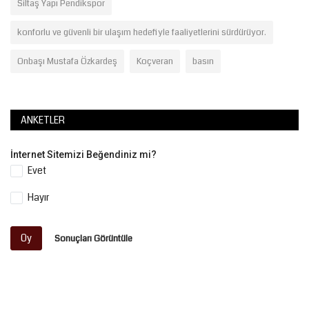
Siltaş Yapı Pendikspor
konforlu ve güvenli bir ulaşım hedefiyle faaliyetlerini sürdürüyor.
Onbaşı Mustafa Özkardeş
Koçveran
basın
ANKETLER
İnternet Sitemizi Beğendiniz mi?
Evet
Hayır
Oy
Sonuçları Görüntüle