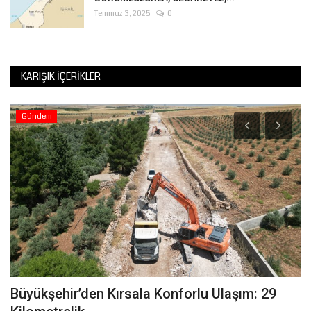
Temmuz 3, 2025
0
KARIŞIK İÇERIKLER
Gündem
Büyükşehir’den Kırsala Konforlu Ulaşım: 29
J