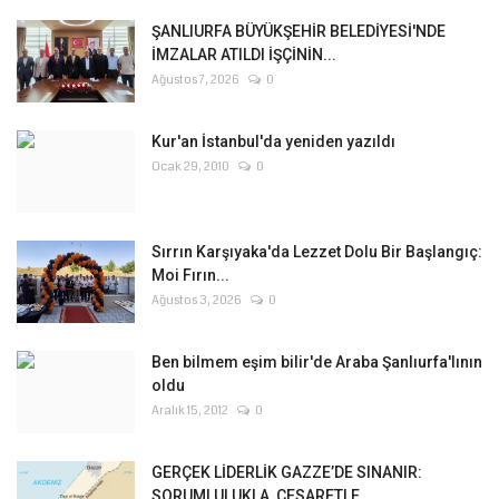
ŞANLIURFA BÜYÜKŞEHİR BELEDİYESİ'NDE
İMZALAR ATILDI İŞÇİNİN...
Ağustos 7, 2026
0
Kur'an İstanbul'da yeniden yazıldı
Ocak 29, 2010
0
Sırrın Karşıyaka'da Lezzet Dolu Bir Başlangıç:
Moi Fırın...
Ağustos 3, 2026
0
Ben bilmem eşim bilir'de Araba Şanlıurfa'lının
oldu
Aralık 15, 2012
0
GERÇEK LİDERLİK GAZZE’DE SINANIR:
SORUMLULUKLA, CESARETLE,...