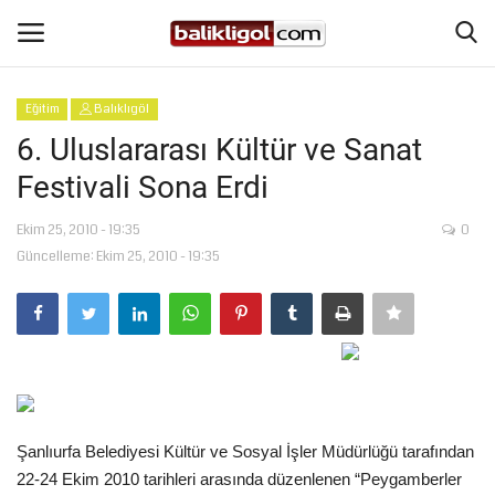
Eğitim
Balıklıgöl
Giriş Yap
Kaydol
6. Uluslararası Kültür ve Sanat
Festivali Sona Erdi
Anasayfa
Ekim 25, 2010 - 19:35
0
Köşe Yazıları
Güncelleme: Ekim 25, 2010 - 19:35
Eğitim
Magazin
Şanlıurfa
Şanlıurfa Belediyesi Kültür ve Sosyal İşler Müdürlüğü tarafından
Spor
22-24 Ekim 2010 tarihleri arasında düzenlenen “Peygamberler