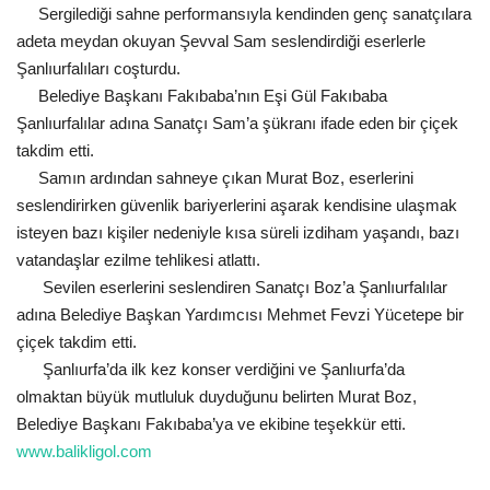
Sergilediği sahne performansıyla kendinden genç sanatçılara
adeta meydan okuyan Şevval Sam seslendirdiği eserlerle
Kültür Sanat
Şanlıurfalıları coşturdu.
Belediye Başkanı Fakıbaba’nın Eşi Gül Fakıbaba
Şanlıurfalılar adına Sanatçı Sam’a şükranı ifade eden bir çiçek
takdim etti.
Samın ardından sahneye çıkan Murat Boz, eserlerini
seslendirirken güvenlik bariyerlerini aşarak kendisine ulaşmak
isteyen bazı kişiler nedeniyle kısa süreli izdiham yaşandı, bazı
vatandaşlar ezilme tehlikesi atlattı.
Sevilen eserlerini seslendiren Sanatçı Boz’a Şanlıurfalılar
adına Belediye Başkan Yardımcısı Mehmet Fevzi Yücetepe bir
çiçek takdim etti.
Şanlıurfa’da ilk kez konser verdiğini ve Şanlıurfa’da
olmaktan büyük mutluluk duyduğunu belirten Murat Boz,
Belediye Başkanı Fakıbaba’ya ve ekibine teşekkür etti.
www.balikligol.com